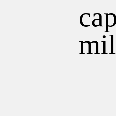
ca
mi