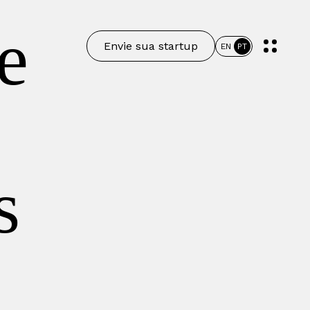
e
Envie sua startup
EN
PT
s