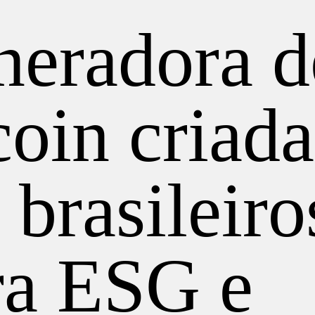
neradora d
coin criada
 brasileiro
ra ESG e