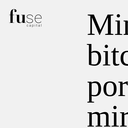
Mi
bit
por
mi