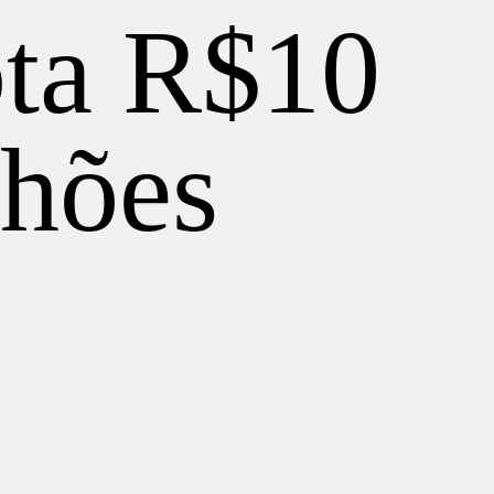
pta R$10
Início
Portfólio
lhões
Time
Biblioteca
Manifesto
Swag