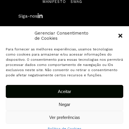
MANIFESTO
SWAG
Biblioteca
Siga-nos
Manifesto
Gerenciar Consentimento
Swag
de Cookies
© 2026 Fuse Capital. Todos os direitos
Para fornecer as melhores experiências, usamos tecnologias
Contato
reservados.
como cookies para armazenar e/ou acessar informações do
dispositivo. O consentimento para essas tecnologias nos permitirá
processar dados como comportamento de navegação ou IDs
Envie sua startup
exclusivos neste site. Não consentir ou retirar o consentimento
pode afetar negativamente certos recursos e funções.
Aceitar
Negar
Ver preferências
Política de Cookies