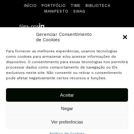
INÍCIO
PORTFÓLIO
TIME
BIBLIOTECA
Biblioteca
MANIFESTO
SWAG
Manifesto
Siga-nos
Gerenciar Consentimento
Swag
de Cookies
Para fornecer as melhores experiências, usamos tecnologias
Contato
como cookies para armazenar e/ou acessar informações do
© 2026 Fuse Capital. Todos os direitos
dispositivo. O consentimento para essas tecnologias nos permitirá
reservados.
processar dados como comportamento de navegação ou IDs
Envie sua startup
exclusivos neste site. Não consentir ou retirar o consentimento
pode afetar negativamente certos recursos e funções.
Aceitar
Negar
Ver preferências
Política de Cookies