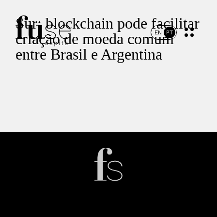
Sur: blockchain pode facilitar
EN
PT
criação de moeda comum
entre Brasil e Argentina
Início
Portfólio
Time