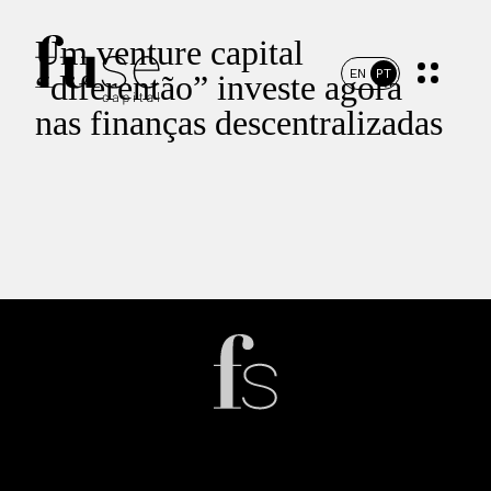
Um venture capital
EN
PT
“diferentão” investe agora
nas finanças descentralizadas
Início
Portfólio
Time