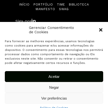
INÍCIO
PORTFÓLIO
TIME
BIBLIOTECA
Biblioteca
MANIFESTO
SWAG
Manifesto
Siga-nos
Gerenciar Consentimento
Swag
de Cookies
Para fornecer as melhores experiências, usamos tecnologias
Contato
como cookies para armazenar e/ou acessar informações do
© 2026 Fuse Capital. Todos os direitos
dispositivo. O consentimento para essas tecnologias nos permitirá
reservados.
processar dados como comportamento de navegação ou IDs
Envie sua startup
exclusivos neste site. Não consentir ou retirar o consentimento
pode afetar negativamente certos recursos e funções.
Aceitar
Negar
Ver preferências
Política de Cookies